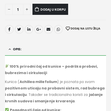
DODAJ U KORPU
DODAJ NA LISTU ŽELJA
OPIS:
100% prirodni čaj od kunice – podrška probavi,
bubrezima i cirkulaciji
Kunica (
Achillea millefolium
) je poznata po svom
pozitivnom uticaju na probavni sistem, rad bubrega
i cirkulaciju
. Također se tradicionalno koristi za
jačanje
krvnih sudova i smanjenje krvarenja
.
Pogodnosti čaja od kunice: