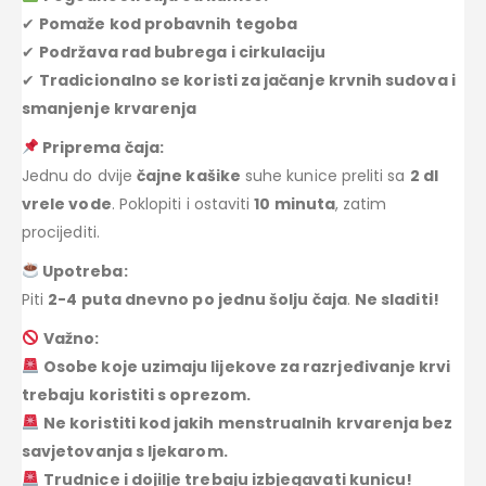
✔
Pomaže kod probavnih tegoba
✔
Podržava rad bubrega i cirkulaciju
✔
Tradicionalno se koristi za jačanje krvnih sudova i
smanjenje krvarenja
Priprema čaja:
Jednu do dvije
čajne kašike
suhe kunice preliti sa
2 dl
vrele vode
. Poklopiti i ostaviti
10 minuta
, zatim
procijediti.
Upotreba:
Piti
2-4 puta dnevno po jednu šolju čaja
.
Ne sladiti!
Važno:
Osobe koje uzimaju lijekove za razrjeđivanje krvi
trebaju koristiti s oprezom.
Ne koristiti kod jakih menstrualnih krvarenja bez
savjetovanja s ljekarom.
Trudnice i dojilje trebaju izbjegavati kunicu!