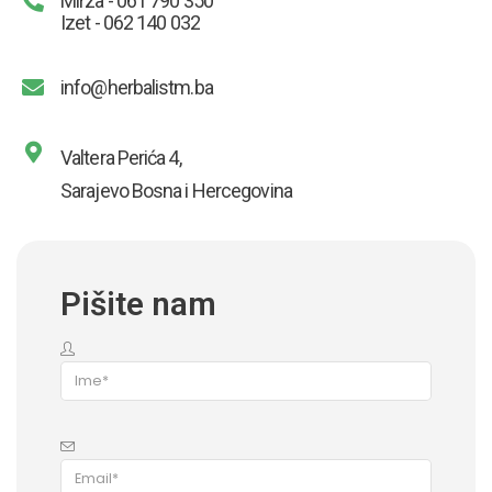
Mirza - 061 790 350
Izet - 062 140 032
info@herbalistm.ba
Valtera Perića 4,
Sarajevo Bosna i Hercegovina
Pišite nam