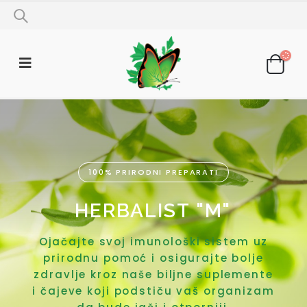
100% PRIRODNI PREPARATI
HERBALIST "M"
Ojačajte svoj imunološki sistem uz
prirodnu pomoć i osigurajte bolje
zdravlje kroz naše biljne suplemente
i čajeve koji podstiču vaš organizam