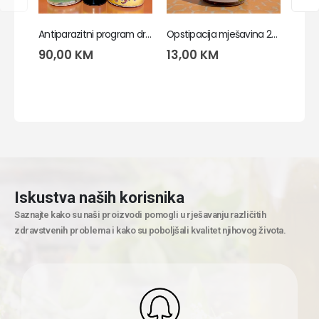
Antiparazitni program dr Clark – pelin, klinčić, tinktura crnog oraha
Opstipacija mješavina 250g
90,00
KM
13,00
KM
45,
Iskustva naših korisnika
Saznajte kako su naši proizvodi pomogli u rješavanju različitih
zdravstvenih problema i kako su poboljšali kvalitet njihovog života.