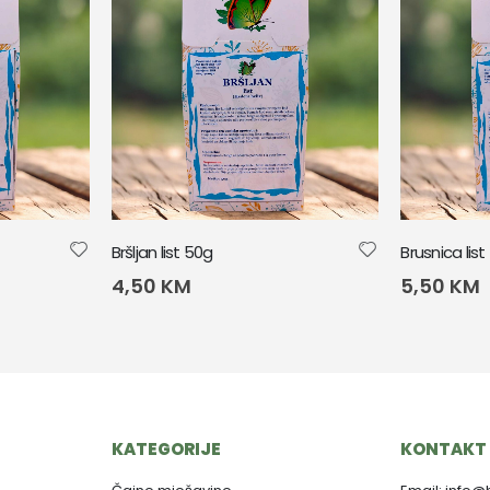
Bršljan list 50g
Brusnica lis
4,50
KM
5,50
KM
KATEGORIJE
KONTAKT 