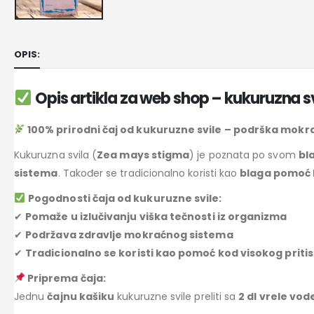
OPIS:
Opis artikla za web shop – kukuruzna sv
100% prirodni čaj od kukuruzne svile – podrška mok
Kukuruzna svila (
Zea mays stigma
) je poznata po svom
bl
sistema
. Također se tradicionalno koristi kao
blaga pomoć 
Pogodnosti čaja od kukuruzne svile:
✔
Pomaže u izlučivanju viška tečnosti iz organizma
✔
Podržava zdravlje mokraćnog sistema
✔
Tradicionalno se koristi kao pomoć kod visokog priti
Priprema čaja:
Jednu
čajnu kašiku
kukuruzne svile preliti sa
2 dl vrele vod