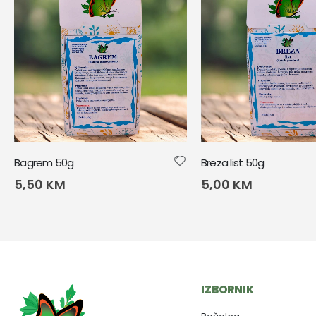
Bagrem 50g
Breza list 50g
5,50
KM
5,00
KM
IZBORNIK