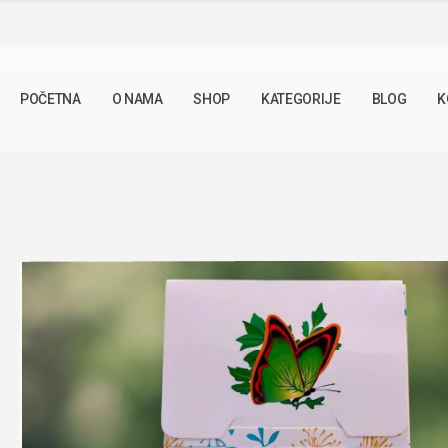
SHOP
LJEKOVITO BILJE
KUKURUZNA SVILA 50G
POČETNA
O NAMA
SHOP
KATEGORIJE
BLOG
K