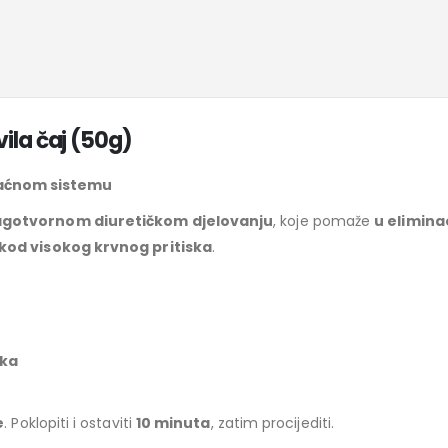
ila čaj (50g)
raćnom sistemu
agotvornom diuretičkom djelovanju
, koje pomaže
u elimina
kod visokog krvnog pritiska
.
ska
e
. Poklopiti i ostaviti
10 minuta
, zatim procijediti.