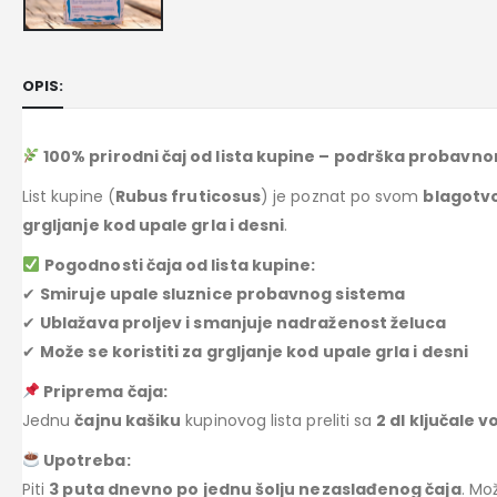
OPIS:
100% prirodni čaj od lista kupine – podrška probavnom
List kupine (
Rubus fruticosus
) je poznat po svom
blagotv
grgljanje kod upale grla i desni
.
Pogodnosti čaja od lista kupine:
✔
Smiruje upale sluznice probavnog sistema
✔
Ublažava proljev i smanjuje nadraženost želuca
✔
Može se koristiti za grgljanje kod upale grla i desni
Priprema čaja:
Jednu
čajnu kašiku
kupinovog lista preliti sa
2 dl ključale 
Upotreba:
Piti
3 puta dnevno po jednu šolju nezaslađenog čaja
. Mož