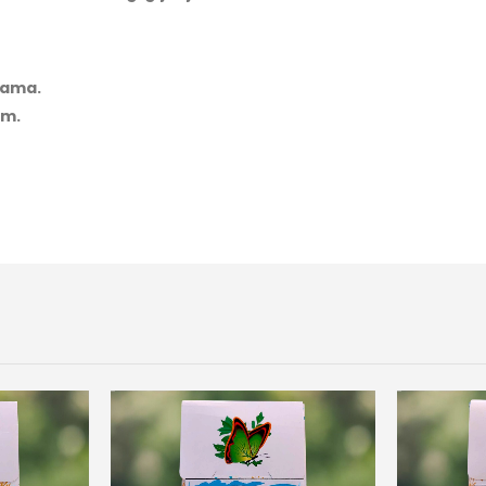
inama.
om.