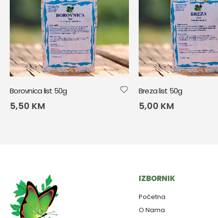
Borovnica list 50g
Breza list 50g
5,50
KM
5,00
KM
IZBORNIK
Početna
O Nama