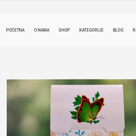
SHOP
LJEKOVITO BILJE
KUPINA 50G
POČETNA
O NAMA
SHOP
KATEGORIJE
BLOG
K