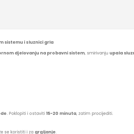
 sistemu i sluznici grla
ornom djelovanju na probavni sistem
, smirivanju
upala sluz
vode
. Poklopiti i ostaviti
15-20 minuta
, zatim procijediti.
e se koristiti i za
grgljanje
.