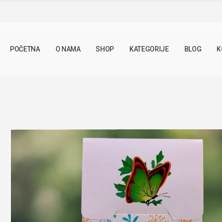
SHOP
LJEKOVITO BILJE
KRUŠINA 50G
POČETNA
O NAMA
SHOP
KATEGORIJE
BLOG
K