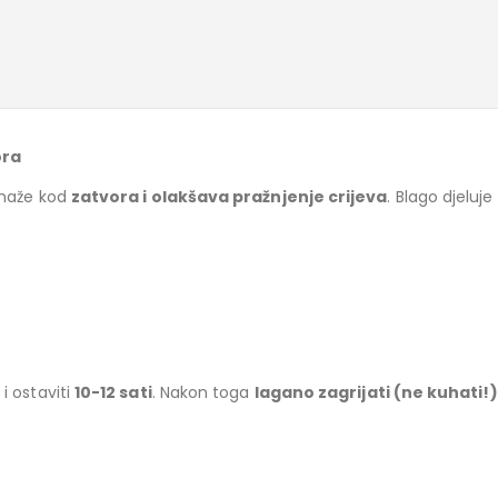
ora
maže kod
zatvora i olakšava pražnjenje crijeva
. Blago djeluje
e
i ostaviti
10-12 sati
. Nakon toga
lagano zagrijati (ne kuhati!)