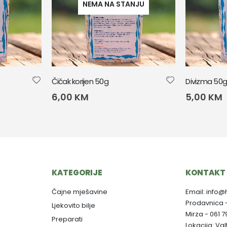
NEMA NA STANJU
Čičak korijen 50g
Divizma 50
6,00
KM
5,00
KM
KATEGORIJE
KONTAKT 
Čajne mješavine
Email: info@
Prodavnica 
Ljekovito bilje
Mirza - 061 
Preparati
Lokacija: Va