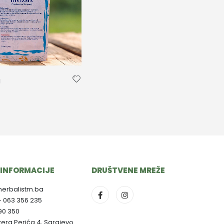
g
INFORMACIJE
DRUŠTVENE MREŽE
herbalistm.ba
- 063 356 235
790 350
ltera Perića 4, Sarajevo