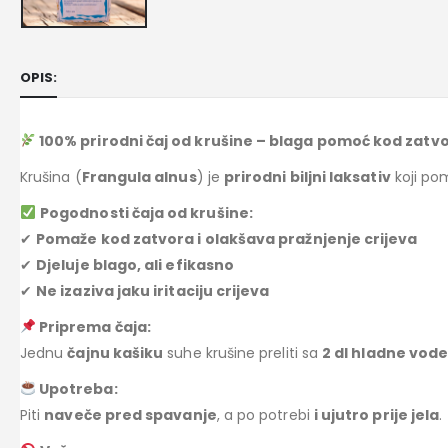
OPIS:
100% prirodni čaj od krušine – blaga pomoć kod zatv
Krušina (
Frangula alnus
) je
prirodni biljni laksativ
koji po
Pogodnosti čaja od krušine:
✔
Pomaže kod zatvora i olakšava pražnjenje crijeva
✔
Djeluje blago, ali efikasno
✔
Ne izaziva jaku iritaciju crijeva
Priprema čaja:
Jednu
čajnu kašiku
suhe krušine preliti sa
2 dl hladne vod
Upotreba:
Piti
naveče pred spavanje
, a po potrebi
i ujutro prije jela
.