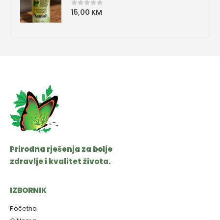
15,00
KM
0
od 5
Prirodna rješenja za bolje
zdravlje i kvalitet života.
IZBORNIK
Početna