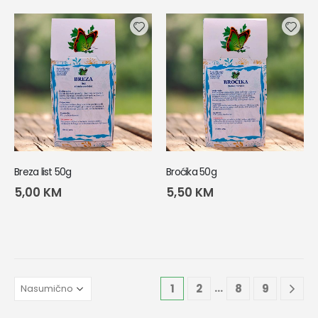
Breza list 50g
Broćika 50g
5,00
KM
5,50
KM
…
1
2
8
9