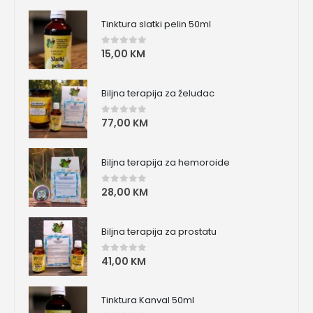
Tinktura slatki pelin 50ml
15,00
KM
0
od 5
Biljna terapija za želudac
77,00
KM
0
od 5
Biljna terapija za hemoroide
28,00
KM
0
od 5
Biljna terapija za prostatu
41,00
KM
0
od 5
Tinktura Kanval 50ml