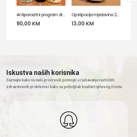
Antiparazitni program dr Clark – pelin, klinčić, tinktura crnog oraha
Opstipacija mješavina 250g
90,00
KM
13,00
KM
45,
Iskustva naših korisnika
Saznajte kako su naši proizvodi pomogli u rješavanju različitih
zdravstvenih problema i kako su poboljšali kvalitet njihovog života.