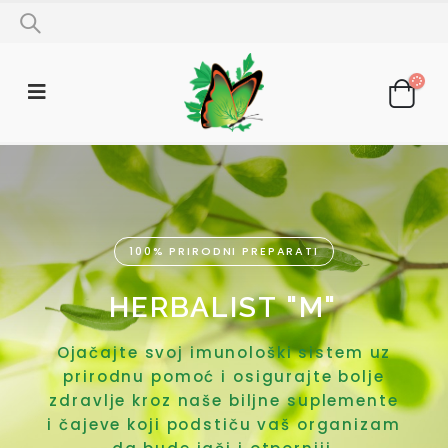
100% PRIRODNI PREPARATI
HERBALIST "M"
Ojačajte svoj imunološki sistem uz
prirodnu pomoć i osigurajte bolje
zdravlje kroz naše biljne suplemente
i čajeve koji podstiču vaš organizam