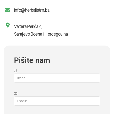
info@herbalistm.ba
Valtera Perića 4,
Sarajevo Bosna i Hercegovina
Pišite nam