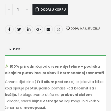
DODAJ U KORPU
DODAJ NA LISTU ŽELJA
OPIS:
100% prirodni čaj od crvene djeteline – podrška
disajnim putevima, probavi i hormonalnoj ravnoteži
Crvena djetelina (
Trifolium pratense
) je ljekovita biljka
koja djeluje
protuupalno
, pomaže kod
bronhitisa i
kašlja
, te blagotvorno utiče na
probavni sistem
.
Također, sadrži
biljne estrogene
koji mogu biti korisni
ženama u
menopauzi
.