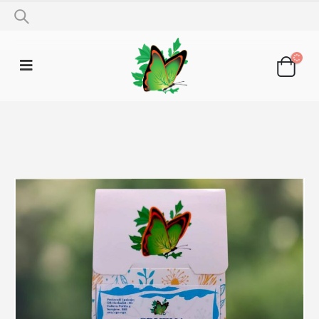
SHOP
LJEKOVITO BILJE
DJETELINA CRVENA 50G