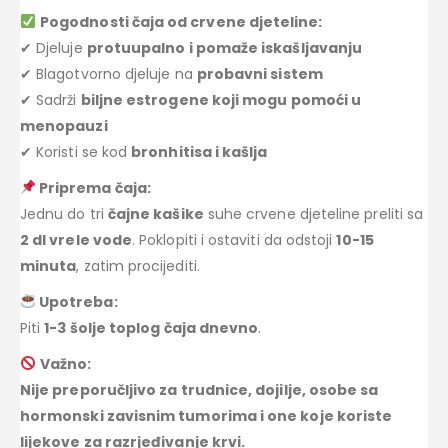
Pogodnosti čaja od crvene djeteline:
✔ Djeluje
protuupalno i pomaže iskašljavanju
✔ Blagotvorno djeluje na
probavni sistem
✔ Sadrži
biljne estrogene koji mogu pomoći u
menopauzi
✔ Koristi se kod
bronhitisa i kašlja
Priprema čaja:
Jednu do tri
čajne kašike
suhe crvene djeteline preliti sa
2 dl vrele vode
. Poklopiti i ostaviti da odstoji
10-15
minuta
, zatim procijediti.
Upotreba:
Piti
1-3 šolje toplog čaja dnevno
.
Važno:
Nije preporučljivo za trudnice, dojilje, osobe sa
hormonski zavisnim tumorima i one koje koriste
lijekove za razrjeđivanje krvi.