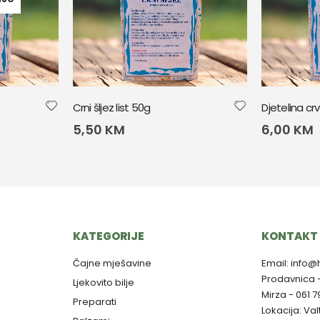
Crni šljez list 50g
Djetelina c
5,50
KM
6,00
KM
KATEGORIJE
KONTAKT 
Čajne mješavine
Email: info@
Prodavnica 
Ljekovito bilje
Mirza - 061 
Preparati
Lokacija: Va