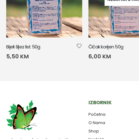
Bijeli šljez list 50g
Čičak korijen 50g
5,50
KM
6,00
KM
IZBORNIK
Početna
O Nama
Shop