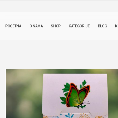
SHOP
LJEKOVITO BILJE
TROSKOT 50G
POČETNA
O NAMA
SHOP
KATEGORIJE
BLOG
K