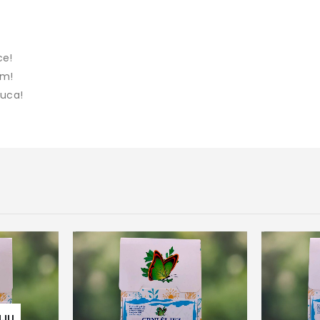
ce!
om!
luca!
NJU