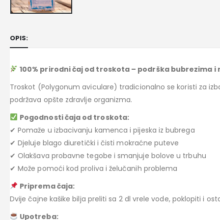
OPIS:
100% prirodni čaj od troskota – podrška bubrezima 
Troskot (Polygonum aviculare) tradicionalno se koristi za izb
podržava opšte zdravlje organizma.
Pogodnosti čaja od troskota:
✔ Pomaže u izbacivanju kamenca i pijeska iz bubrega
✔ Djeluje blago diuretički i čisti mokraćne puteve
✔ Olakšava probavne tegobe i smanjuje bolove u trbuhu
✔ Može pomoći kod proliva i želučanih problema
Priprema čaja:
Dvije čajne kašike bilja preliti sa 2 dl vrele vode, poklopiti i os
Upotreba: