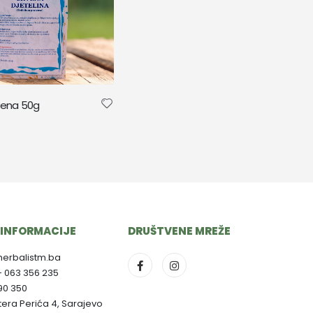
rvena 50g
INFORMACIJE
DRUŠTVENE MREŽE
herbalistm.ba
- 063 356 235
790 350
ltera Perića 4, Sarajevo