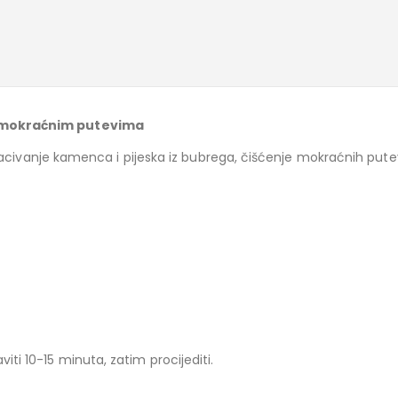
i mokraćnim putevima
acivanje kamenca i pijeska iz bubrega, čišćenje mokraćnih puteva
taviti 10-15 minuta, zatim procijediti.