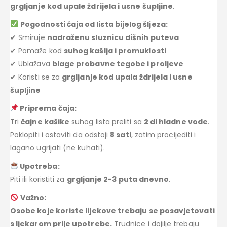
grgljanje kod upale ždrijela i usne šupljine
.
Pogodnosti čaja od lista bijelog šljeza:
✔ Smiruje
nadraženu sluznicu dišnih puteva
✔ Pomaže kod
suhog kašlja i promuklosti
✔ Ublažava
blage probavne tegobe i proljeve
✔ Koristi se za
grgljanje kod upala ždrijela i usne
šupljine
Priprema čaja:
Tri
čajne kašike
suhog lista preliti sa
2 dl hladne vode
.
Poklopiti i ostaviti da odstoji
8 sati
, zatim procijediti i
lagano ugrijati (ne kuhati).
Upotreba:
Piti ili koristiti za
grgljanje 2-3 puta dnevno
.
Važno:
Osobe koje koriste lijekove trebaju se posavjetovati
s ljekarom prije upotrebe.
Trudnice i dojilje trebaju