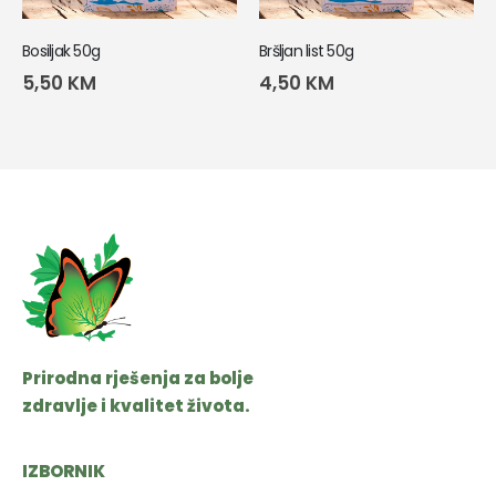
Bosiljak 50g
Bršljan list 50g
5,50
KM
4,50
KM
Prirodna rješenja za bolje
zdravlje i kvalitet života.
IZBORNIK