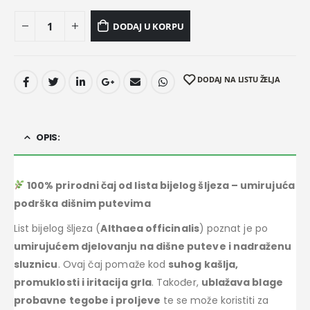
DODAJ U KORPU
DODAJ NA LISTU ŽELJA
OPIS:
100% prirodni čaj od lista bijelog šljeza – umirujuća
podrška dišnim putevima
List bijelog šljeza (
Althaea officinalis
) poznat je po
umirujućem djelovanju na dišne puteve i nadraženu
sluznicu
. Ovaj čaj pomaže kod
suhog kašlja,
promuklosti i iritacija grla
. Također,
ublažava blage
probavne tegobe i proljeve
te se može koristiti za