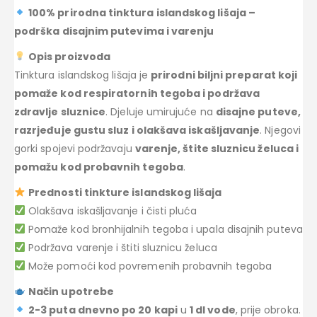
100% prirodna tinktura islandskog lišaja –
podrška disajnim putevima i varenju
Opis proizvoda
Tinktura islandskog lišaja je
prirodni biljni preparat koji
pomaže kod respiratornih tegoba i podržava
zdravlje sluznice
. Djeluje umirujuće na
disajne puteve,
razrjeđuje gustu sluz i olakšava iskašljavanje
. Njegovi
gorki spojevi podržavaju
varenje, štite sluznicu želuca i
pomažu kod probavnih tegoba
.
Prednosti tinkture islandskog lišaja
Olakšava iskašljavanje i čisti pluća
Pomaže kod bronhijalnih tegoba i upala disajnih puteva
Podržava varenje i štiti sluznicu želuca
Može pomoći kod povremenih probavnih tegoba
Način upotrebe
2-3 puta dnevno po 20 kapi
u
1 dl vode
, prije obroka.