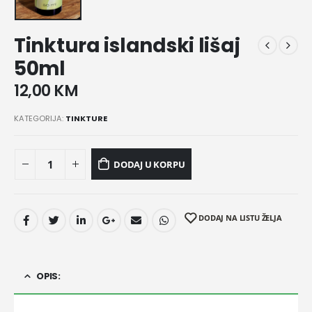
Tinktura islandski lišaj
50ml
12,00
KM
KATEGORIJA:
TINKTURE
DODAJ U KORPU
DODAJ NA LISTU ŽELJA
OPIS: