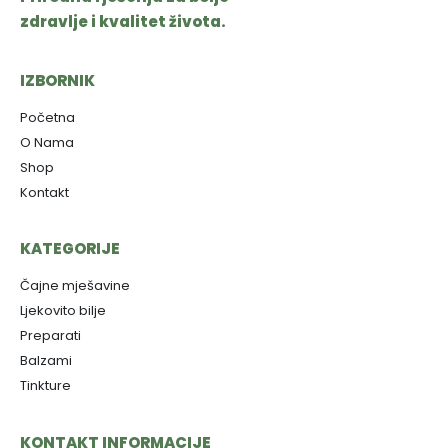
zdravlje i kvalitet života.
IZBORNIK
Početna
O Nama
Shop
Kontakt
KATEGORIJE
Čajne mješavine
Ljekovito bilje
Preparati
Balzami
Tinkture
KONTAKT INFORMACIJE