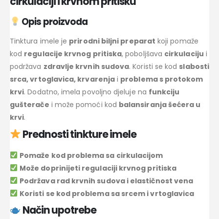
cirkulaciji i krvnom pritisku
Opis proizvoda
Tinktura imele je
prirodni biljni preparat
koji pomaže
kod
regulacije krvnog pritiska
, poboljšava
cirkulaciju
i
podržava
zdravlje krvnih sudova
. Koristi se kod
slabosti
srca, vrtoglavica, krvarenja
i
problema s protokom
krvi
. Dodatno, imela povoljno djeluje na
funkciju
gušterače
i može pomoći kod
balansiranja šećera u
krvi
.
Prednosti tinkture imele
Pomaže kod problema sa cirkulacijom
Može doprinijeti regulaciji krvnog pritiska
Podržava rad krvnih sudova i elastičnost vena
Koristi se kod problema sa srcem i vrtoglavica
Način upotrebe