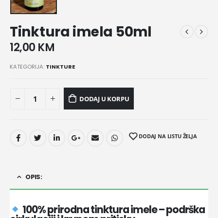
Tinktura imela 50ml
12,00
KM
KATEGORIJA:
TINKTURE
DODAJ U KORPU
DODAJ NA LISTU ŽELJA
OPIS:
100% prirodna tinktura imele – podrška