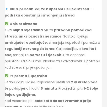
100% prirodni čaj za napetost uslijed stresa –
podrška opuštanju i smanjenju stresa
Opis proizvoda
Ova
biljna mješavina
pruža
prirodnu pomoć kod
stresa, anksioznosti i nesanice
. Sastojci djeluju
umirujuće i opuštajuće
, smanjuju napetost i pomažu u
regulaciji nervnog sistema
. Čaj poboljšava
kvalitet
sna
, smanjuje
nervozu i tjeskobu
, te doprinosi
opuštanju tijela i uma. Idealno za svakodnevnu upotrebu
kod stresa ili prije spavanja.
Priprema i upotreba
Jednu čajnu kašiku mješavine preliti sa
2 dl vrele vode
te poklopljeno hladiti
5 minuta
. Procijediti i piti
1-2 šolje
čaja u gutljajima
.
Kod nesanice piti
pola sata do sat vremena prije
spavanja
, jednu do dvije šolje čaja.