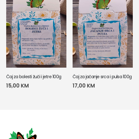
Čaj za bolesti žuči i jetre 100g
Čaj za jačanje srca i pulsa 100g
15,00
KM
17,00
KM