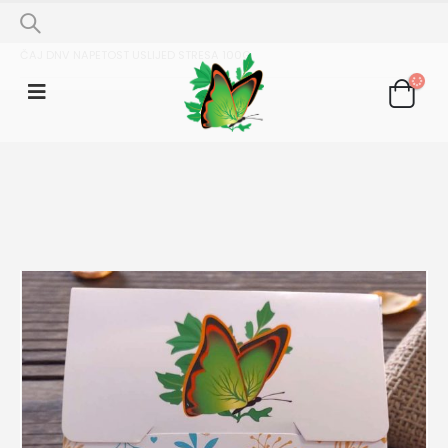
SHOP
ČAJNE MJEŠAVINE
ČAJ DNV NAPETOST USLIJED STRESA 100G