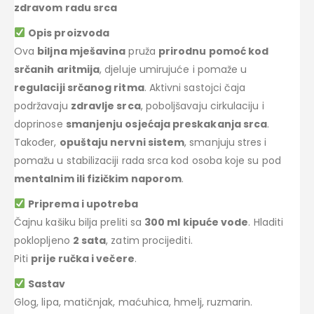
zdravom radu srca
Opis proizvoda
Ova
biljna mješavina
pruža
prirodnu pomoć kod
srčanih aritmija
, djeluje umirujuće i pomaže u
regulaciji srčanog ritma
. Aktivni sastojci čaja
podržavaju
zdravlje srca
, poboljšavaju cirkulaciju i
doprinose
smanjenju osjećaja preskakanja srca
.
Također,
opuštaju nervni sistem
, smanjuju stres i
pomažu u stabilizaciji rada srca kod osoba koje su pod
mentalnim ili fizičkim naporom
.
Priprema i upotreba
Čajnu kašiku bilja preliti sa
300 ml kipuće vode
. Hladiti
poklopljeno
2 sata
, zatim procijediti.
Piti
prije ručka i večere
.
Sastav
Glog, lipa, matičnjak, maćuhica, hmelj, ruzmarin.