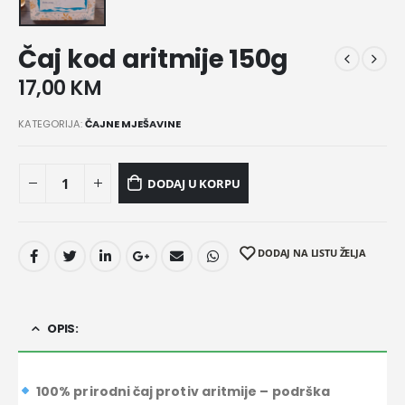
Čaj kod aritmije 150g
17,00
KM
KATEGORIJA:
ČAJNE MJEŠAVINE
DODAJ U KORPU
DODAJ NA LISTU ŽELJA
OPIS:
100% prirodni čaj protiv aritmije – podrška