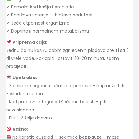
✔ Pomaže kod kašlja i prehlade
✔ Podržava varenje i ublažava nadutost
✔ Jača otpornost organizma
✔ Doprinosi normalnom metabolizmu
Priprema čaja:
Jednu čajnu kašiku dobro zgnječenih plodova preliti sa 2
dl vrele vode. Poklopiti i ostaviti 10-20 minuta, zatim
procijediti.
Upotreba:
• Za disajne organe i jačanje otpornosti – čaj može biti
zaslađen medom.
• Kod probavnih tegoba i šećerne bolesti – piti
nezaslađeno.
• Piti 1-2 šolje dnevno.
Važno:
Ne koristiti duže od 4 sedmice bez pauze – može