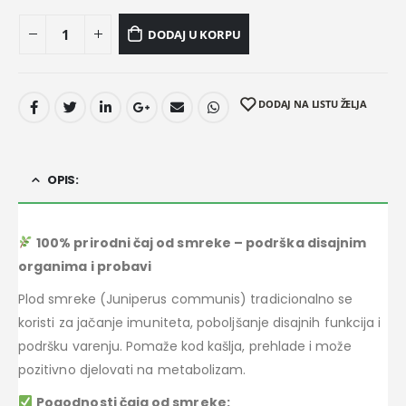
DODAJ U KORPU
DODAJ NA LISTU ŽELJA
OPIS:
100% prirodni čaj od smreke – podrška disajnim
organima i probavi
Plod smreke (Juniperus communis) tradicionalno se
koristi za jačanje imuniteta, poboljšanje disajnih funkcija i
podršku varenju. Pomaže kod kašlja, prehlade i može
pozitivno djelovati na metabolizam.
Pogodnosti čaja od smreke: