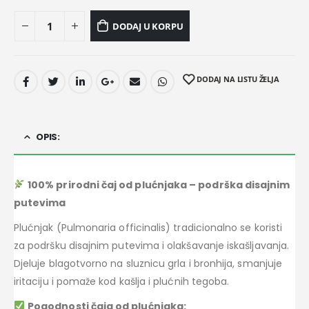
DODAJ U KORPU
DODAJ NA LISTU ŽELJA
OPIS:
100% prirodni čaj od plućnjaka – podrška disajnim
putevima
Plućnjak (Pulmonaria officinalis) tradicionalno se koristi
za podršku disajnim putevima i olakšavanje iskašljavanja.
Djeluje blagotvorno na sluznicu grla i bronhija, smanjuje
iritaciju i pomaže kod kašlja i plućnih tegoba.
Pogodnosti čaja od plućnjaka: