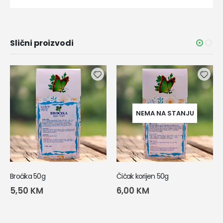
Slični proizvodi
NEMA NA STANJU
Broćika 50g
Čičak korijen 50g
5,50
KM
6,00
KM