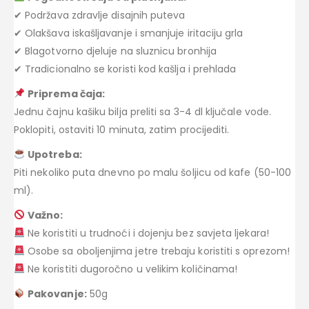
✔ Podržava zdravlje disajnih puteva
✔ Olakšava iskašljavanje i smanjuje iritaciju grla
✔ Blagotvorno djeluje na sluznicu bronhija
✔ Tradicionalno se koristi kod kašlja i prehlada
Priprema čaja:
Jednu čajnu kašiku bilja preliti sa 3-4 dl ključale vode.
Poklopiti, ostaviti 10 minuta, zatim procijediti.
Upotreba:
Piti nekoliko puta dnevno po malu šoljicu od kafe (50-100
ml).
Važno:
Ne koristiti u trudnoći i dojenju bez savjeta ljekara!
Osobe sa oboljenjima jetre trebaju koristiti s oprezom!
Ne koristiti dugoročno u velikim količinama!
Pakovanje:
50g