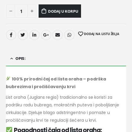
DODAJ U KORPU
DODAJ NA LISTU ŽELJA
OPIS:
100% prirodni čaj od lista oraha – podrška
bubrezima i pročišćavanju krvi
List oraha (Juglans regia) tradicionalno se koristi za
podršku radu bubrega, mokraćnih puteva i poboljšanje
cirkulacije. Djeluje blago adstringentno i pomaže u
pročišćavanju krvi te regulaciji šećera u krvi.
Pogodnosti čaja od lista oraha: