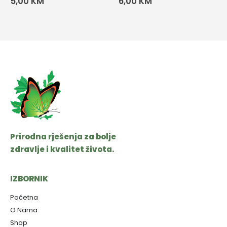
5,00
KM
6,00
KM
Prirodna rješenja za bolje
zdravlje i kvalitet života.
IZBORNIK
Početna
O Nama
Shop