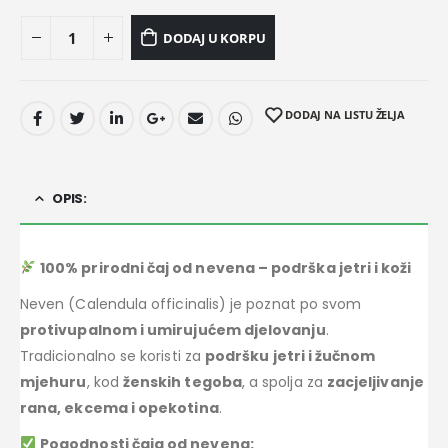
DODAJ U KORPU
DODAJ NA LISTU ŽELJA
OPIS:
100% prirodni čaj od nevena – podrška jetri i koži
Neven (Calendula officinalis) je poznat po svom
protivupalnom i umirujućem djelovanju
.
Tradicionalno se koristi za
podršku jetri i žučnom
mjehuru
, kod
ženskih tegoba
, a spolja za
zacjeljivanje
rana, ekcema i opekotina
.
Pogodnosti čaja od nevena: