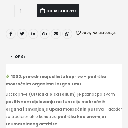
DODAJ U KORPU
DODAJ NA LISTU ŽELJA
OPIS:
100% prirodni čaj od lista koprive – podrška
mokraćnim organima i organizmu
List koprive (
Urtica dioica folium
) je poznat po svom
pozitivnom djelovanju na funkciju mokraćnih
organa i smanjenje upala mokraćnih puteva
. Također
se tradicionalno koristi za
podršku kod anemije i
reumatoidnog artritisa
.