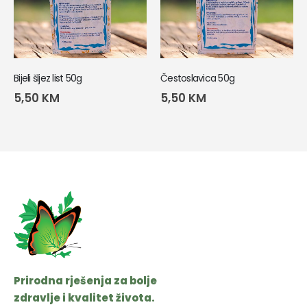
Bijeli šljez list 50g
Čestoslavica 50g
5,50
KM
5,50
KM
Prirodna rješenja za bolje
zdravlje i kvalitet života.