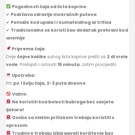
Pogodnosti čaja od lista koprive:
✔
Podržava zdravlje mokraćnih puteva
✔
Pomaže kod upala i reumatoidnog artritisa
✔
Tradicionalno se koristi kao dodatak prehrani kod
anemije
Priprema čaja:
Dvije
čajne kašike
suhog lista koprive preliti sa
2 dl vrele
vode
. Poklopiti i ostaviti
15 minuta
, zatim procijediti.
Upotreba:
Piti
po 1 šolju čaja, 2-3 puta dnevno
.
Važno:
Ne koristiti kod bolesti bubrega bez savjeta
ljekara!
Osobe sa niskim pritiskom trebaju koristiti s
oprezom.
Trudnice trebaju izbjegavati korištenje bez