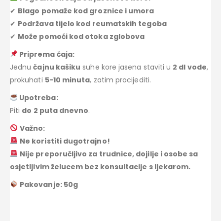
✔
Blago pomaže kod groznice i umora
✔
Podržava tijelo kod reumatskih tegoba
✔
Može pomoći kod otoka zglobova
Priprema čaja:
Jednu
čajnu kašiku
suhe kore jasena staviti u
2 dl vode
,
prokuhati
5-10 minuta
, zatim procijediti.
Upotreba:
Piti
do 2 puta dnevno
.
Važno:
Ne koristiti dugotrajno!
Nije preporučljivo za trudnice, dojilje i osobe sa
osjetljivim želucem bez konsultacije s ljekarom.
Pakovanje: 50g