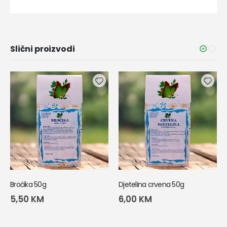
Slični proizvodi
Broćika 50g
Djetelina crvena 50g
5,50
KM
6,00
KM