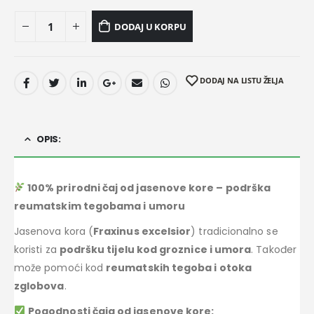
DODAJ U KORPU
DODAJ NA LISTU ŽELJA
OPIS:
100% prirodni čaj od jasenove kore – podrška
reumatskim tegobama i umoru
Jasenova kora (
Fraxinus excelsior
) tradicionalno se
koristi za
podršku tijelu kod groznice i umora
. Također
može pomoći kod
reumatskih tegoba i otoka
zglobova
.
Pogodnosti čaja od jasenove kore: