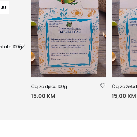
NJU
state 100g
Čaj za djecu 100g
Čaj za želu
15,00
KM
15,00
KM