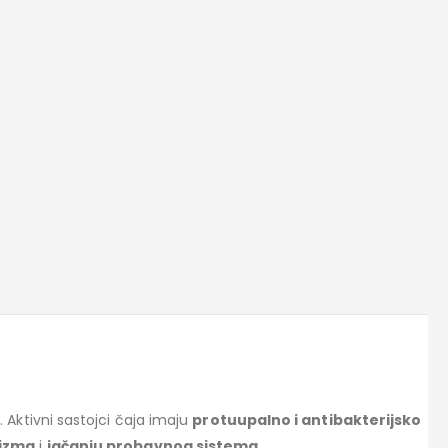
e
. Aktivni sastojci čaja imaju
protuupalno i antibakterijsko
nizma
i
jačanju probavnog sistema
.