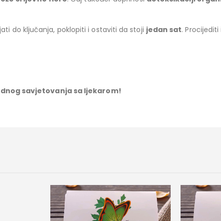
ijati do ključanja, poklopiti i ostaviti da stoji
jedan sat
. Procijediti
odnog savjetovanja sa ljekarom!