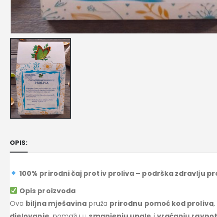
OPIS:
100% prirodni čaj protiv proliva – podrška zdravlju 
Opis proizvoda
Ova
biljna mješavina
pruža
prirodnu pomoć kod proliva
djelovanje
, pomažu u
smanjenju upale
i
vraćanju ravnot