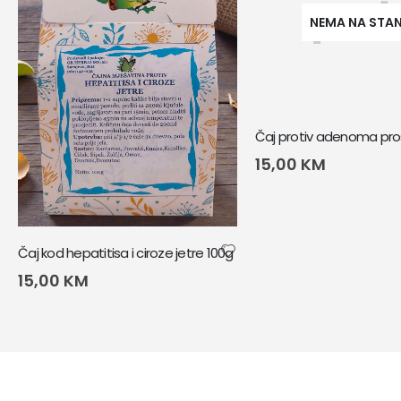
NEMA NA STA
Čaj protiv adenoma pro
15,00
KM
Čaj kod hepatitisa i ciroze jetre 100g
15,00
KM