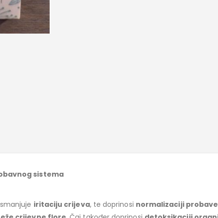
probavnog sistema
, smanjuje
iritaciju crijeva
, te doprinosi
normalizaciji probav
eže crijevne flore
. Čaj također doprinosi
detoksikaciji orga