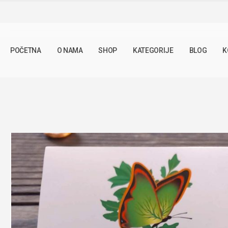
SHOP
ČAJNE MJEŠAVINE
ČAJ PROTIV PROLIVA 100G
POČETNA
O NAMA
SHOP
KATEGORIJE
BLOG
K