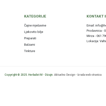
KATEGORIJE
KONTAKT 
Čajne mješavine
Email: info@h
Prodavnica - 
Ljekovito bilje
Mirza - 061 7
Preparati
Lokacija: Valt
Balzami
Tinkture
Copyright © 2025. Herbalist M - Dizajn:
Aktuelno Design
-
Izrada web stranica