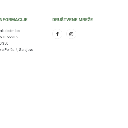
INFORMACIJE
DRUŠTVENE MREŽE
erbalistm.ba
063 356 235
90 350
era Perića 4, Sarajevo