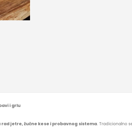
avi i grlu
va rad jetre, žučne kese i probavnog sistema
. Tradicionalno s