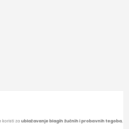
e koristi za
ublažavanje blagih žučnih i probavnih tegoba
,