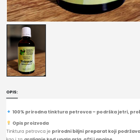
OPIS:
100% prirodna tinktura petrovca – podrška jetri, prob
Opis proizvoda
Tinktura petrovca je
prirodni biljni preparat koji podrža
kao i za
grgljanje kod upala grla, afti i angine
.