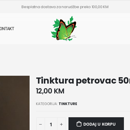
Besplatna dostava za narudžbe preko 100,00 KM
ONTAKT
Tinktura petrovac 5
12,00
KM
KATEGORIJA:
TINKTURE
DODAJ U KORPU