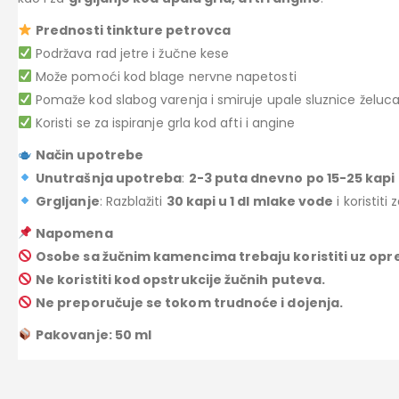
Prednosti tinkture petrovca
Podržava rad jetre i žučne kese
Može pomoći kod blage nervne napetosti
Pomaže kod slabog varenja i smiruje upale sluznice želuc
Koristi se za ispiranje grla kod afti i angine
Način upotrebe
Unutrašnja upotreba
:
2-3 puta dnevno po 15-25 kapi
Grgljanje
: Razblažiti
30 kapi u 1 dl mlake vode
i koristiti 
Napomena
Osobe sa žučnim kamencima trebaju koristiti uz opre
Ne koristiti kod opstrukcije žučnih puteva.
Ne preporučuje se tokom trudnoće i dojenja.
Pakovanje: 50 ml