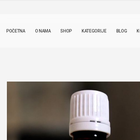
SHOP
TINKTURE
TINKTURA PETROVAC 50ML
POČETNA
O NAMA
SHOP
KATEGORIJE
BLOG
K