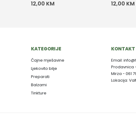
12,00
KM
12,00
KM
KATEGORIJE
KONTAKT 
Čajne mješavine
Email: info@
Prodavnica 
Ljekovito bilje
Mirza - 061 
Preparati
Lokacija: Va
Balzami
Tinkture
Copyright © 2025. Herbalist M - Dizajn:
Aktuelno Design
-
Izrada web stranica