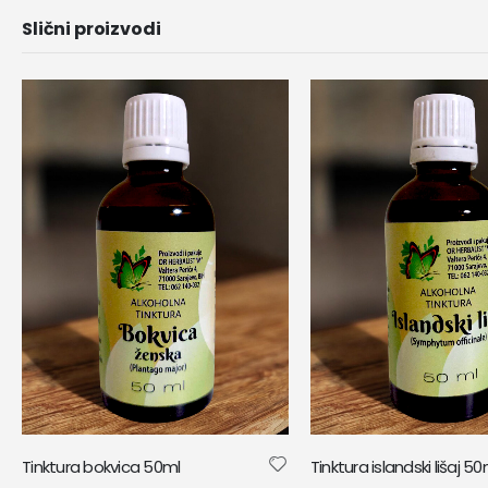
Slični proizvodi
Tinktura bokvica 50ml
Tinktura islandski lišaj 50