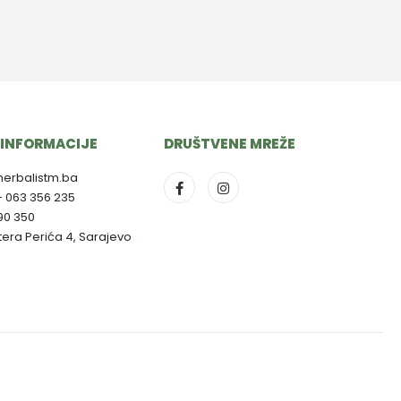
INFORMACIJE
DRUŠTVENE MREŽE
herbalistm.ba
- 063 356 235
790 350
ltera Perića 4, Sarajevo