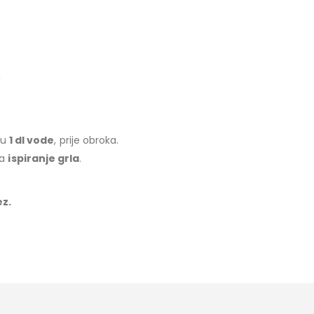
a
u
1 dl vode
, prije obroka.
za
ispiranje grla
.
z.