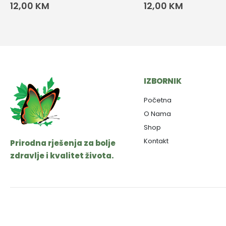
12,00
KM
12,00
KM
IZBORNIK
Početna
O Nama
Shop
Kontakt
Prirodna rješenja za bolje
zdravlje i kvalitet života.