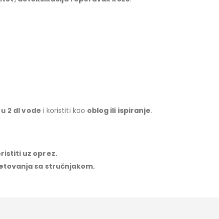
 u 2 dl vode
i koristiti kao
oblog ili ispiranje
.
istiti uz oprez.
vjetovanja sa stručnjakom.