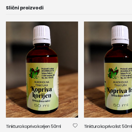
Slični proizvodi
Tinktura kopriva korijen 50ml
Tinktura kopriva list 50ml