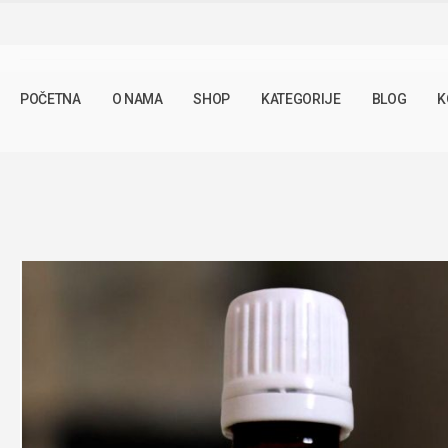
SHOP
TINKTURE
TINKTURA BOKVICA 50ML
POČETNA
O NAMA
SHOP
KATEGORIJE
BLOG
K