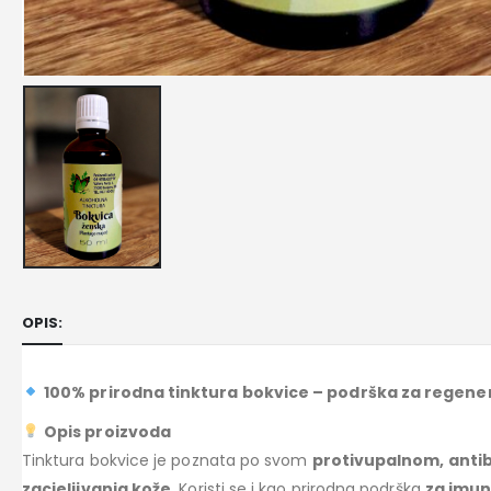
OPIS:
100% prirodna tinktura bokvice – podrška za regener
Opis proizvoda
Tinktura bokvice je poznata po svom
protivupalnom, anti
zacjeljivanja kože
. Koristi se i kao prirodna podrška
za imun