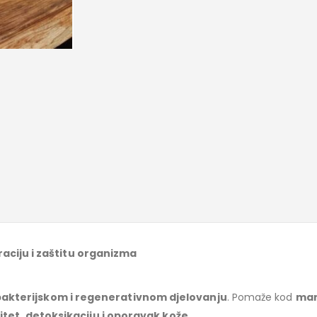
aciju i zaštitu organizma
bakterijskom i regenerativnom djelovanju
. Pomaže kod
man
itet, detoksikaciju i oporavak kože
.