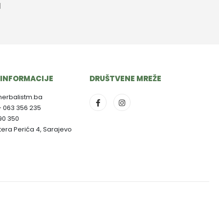
M
INFORMACIJE
DRUŠTVENE MREŽE
herbalistm.ba
- 063 356 235
790 350
ltera Perića 4, Sarajevo