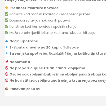
Prednosti tinkture bokvice
Pomaže kod manjih krvarenja i regeneracije kože
Doprinosi zdravlju mokraćnih puteva
Koristi se kod hemoroida i upalnih stanja
Može se primijeniti lokalno kod rana, uboda i iritacija
Način upotrebe
2-3 puta dnevno po 20 kapi
u
1 dl vode
.
Za vanjsku upotrebu
: Razblažiti
1 čajnu kašiku tinkture
Napomena
Ne preporučuje se trudnicama i dojiljama.
Osobe sa ozbiljnim bubrežnim oboljenjima trebaju kor
Ne koristiti za ozbiljna unutrašnja krvarenja bez sa
Pakovanje: 50 ml