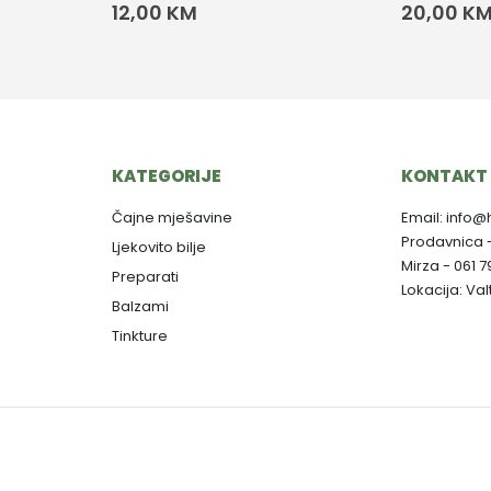
12,00
KM
20,00
K
KATEGORIJE
KONTAKT 
Čajne mješavine
Email: info@
Prodavnica 
Ljekovito bilje
Mirza - 061 
Preparati
Lokacija: Va
Balzami
Tinkture
Copyright © 2025. Herbalist M - Dizajn:
Aktuelno Design
-
Izrada web stranica