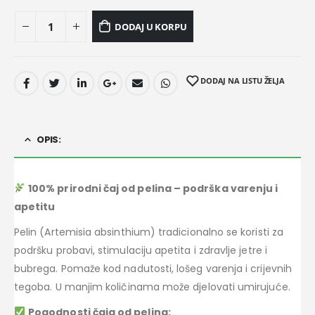
DODAJ U KORPU
DODAJ NA LISTU ŽELJA
OPIS:
100% prirodni čaj od pelina – podrška varenju i
apetitu
Pelin (Artemisia absinthium) tradicionalno se koristi za
podršku probavi, stimulaciju apetita i zdravlje jetre i
bubrega. Pomaže kod nadutosti, lošeg varenja i crijevnih
tegoba. U manjim količinama može djelovati umirujuće.
Pogodnosti čaja od pelina: