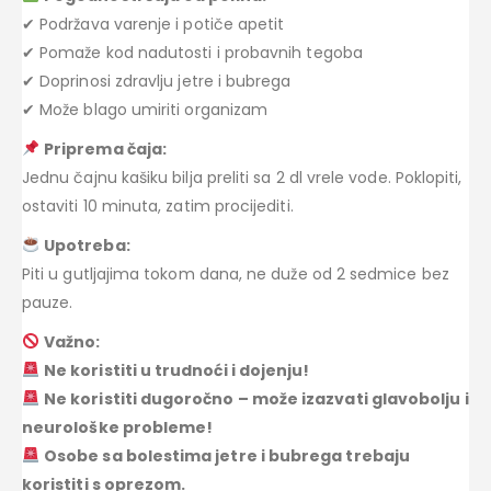
✔ Podržava varenje i potiče apetit
✔ Pomaže kod nadutosti i probavnih tegoba
✔ Doprinosi zdravlju jetre i bubrega
✔ Može blago umiriti organizam
Priprema čaja:
Jednu čajnu kašiku bilja preliti sa 2 dl vrele vode. Poklopiti,
ostaviti 10 minuta, zatim procijediti.
Upotreba:
Piti u gutljajima tokom dana, ne duže od 2 sedmice bez
pauze.
Važno:
Ne koristiti u trudnoći i dojenju!
Ne koristiti dugoročno – može izazvati glavobolju i
neurološke probleme!
Osobe sa bolestima jetre i bubrega trebaju
koristiti s oprezom.