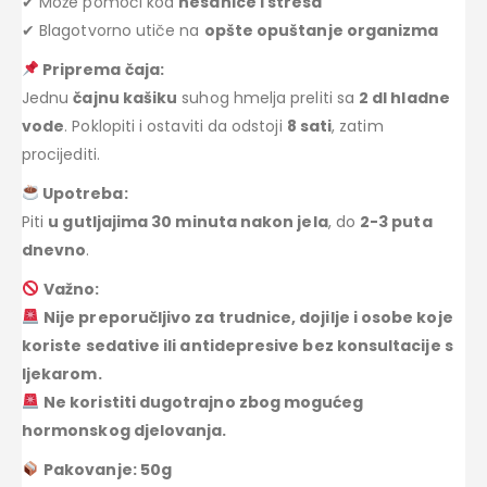
✔ Može pomoći kod
nesanice i stresa
✔ Blagotvorno utiče na
opšte opuštanje organizma
Priprema čaja:
Jednu
čajnu kašiku
suhog hmelja preliti sa
2 dl hladne
vode
. Poklopiti i ostaviti da odstoji
8 sati
, zatim
procijediti.
Upotreba:
Piti
u gutljajima 30 minuta nakon jela
, do
2-3 puta
dnevno
.
Važno:
Nije preporučljivo za trudnice, dojilje i osobe koje
koriste sedative ili antidepresive bez konsultacije s
ljekarom.
Ne koristiti dugotrajno zbog mogućeg
hormonskog djelovanja.
Pakovanje: 50g