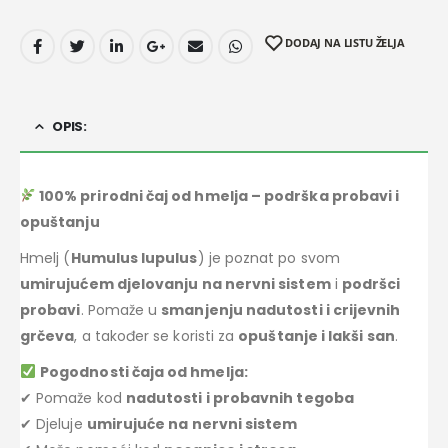
DODAJ NA LISTU ŽELJA
OPIS:
100% prirodni čaj od hmelja – podrška probavi i
opuštanju
Hmelj (
Humulus lupulus
) je poznat po svom
umirujućem djelovanju na nervni sistem
i
podršci
probavi
. Pomaže u
smanjenju nadutosti i crijevnih
grčeva
, a također se koristi za
opuštanje i lakši san
.
Pogodnosti čaja od hmelja:
✔ Pomaže kod
nadutosti i probavnih tegoba
✔ Djeluje
umirujuće na nervni sistem