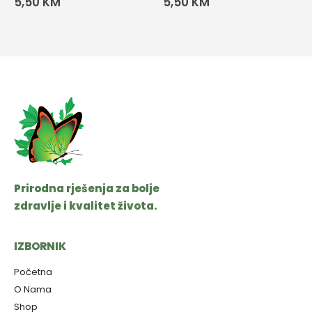
5,50
KM
5,50
KM
Prirodna rješenja za bolje
zdravlje i kvalitet života.
IZBORNIK
Početna
O Nama
Shop