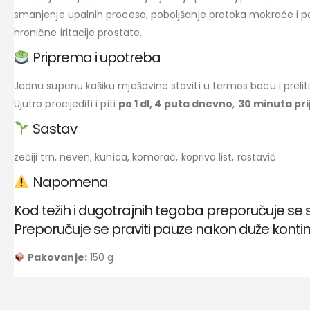
smanjenje upalnih procesa, poboljšanje protoka mokraće i po
hronične iritacije prostate.
Priprema i upotreba
Jednu supenu kašiku mješavine staviti u termos bocu i prelit
Ujutro procijediti i piti
po 1 dl, 4 puta dnevno
,
30 minuta prij
Sastav
zečiji trn, neven, kunica, komorač, kopriva list, rastavić
Napomena
Kod težih i dugotrajnih tegoba preporučuje se 
Preporučuje se praviti pauze nakon duže konti
Pakovanje:
150 g