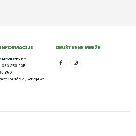
INFORMACIJE
DRUŠTVENE MREŽE
herbalistm.ba
- 063 356 235
790 350
ltera Perića 4, Sarajevo