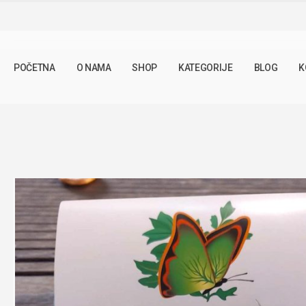
SHOP
ČAJNE MJEŠAVINE
ČAJ ZA HRONIČNI PROSTATITIS 1
POČETNA
O NAMA
SHOP
KATEGORIJE
BLOG
K