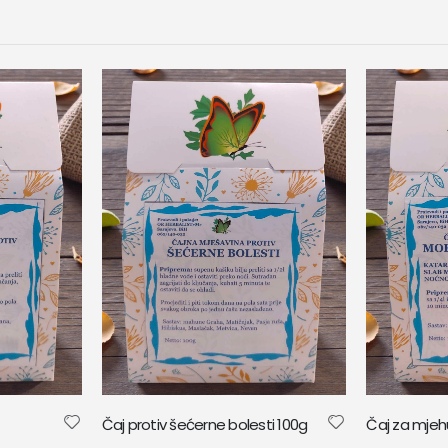
Čaj protiv šećerne bolesti 100g
Čaj za mjeh