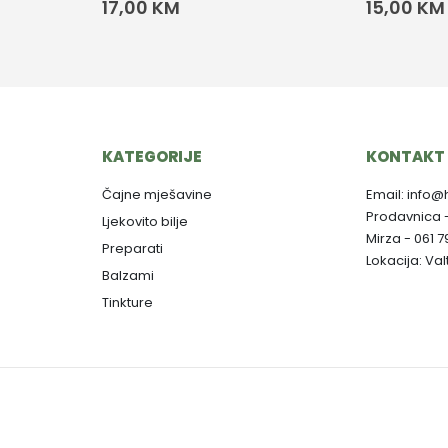
17,00
KM
15,00
KM
KATEGORIJE
KONTAKT 
Čajne mješavine
Email: info@
Prodavnica 
Ljekovito bilje
Mirza - 061 
Preparati
Lokacija: Va
Balzami
Tinkture
Copyright © 2025. Herbalist M - Dizajn:
Aktuelno Design
-
Izrada web stranica