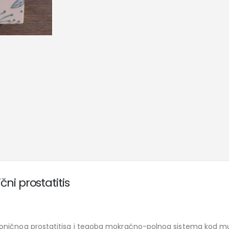
ni prostatitis
oničnog prostatitisa i tegoba mokraćno-polnog sistema kod mušk