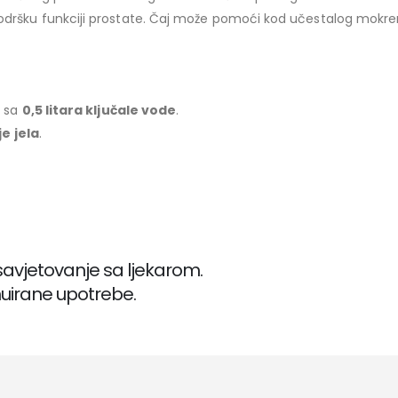
dršku funkciji prostate. Čaj može pomoći kod učestalog mokrenj
i sa
0,5 litara ključale vode
.
e jela
.
savjetovanje sa ljekarom.
nuirane upotrebe.