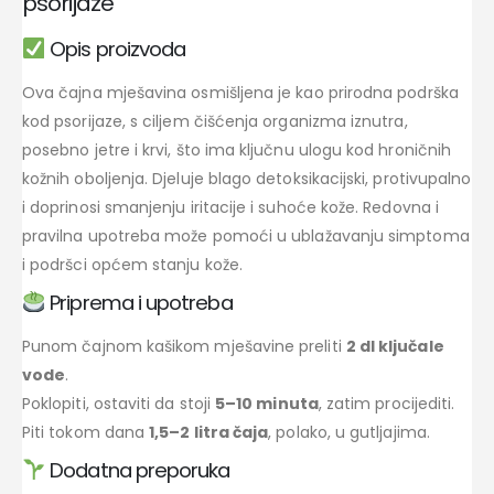
psorijaze
Opis proizvoda
Ova čajna mješavina osmišljena je kao prirodna podrška
kod psorijaze, s ciljem čišćenja organizma iznutra,
posebno jetre i krvi, što ima ključnu ulogu kod hroničnih
kožnih oboljenja. Djeluje blago detoksikacijski, protivupalno
i doprinosi smanjenju iritacije i suhoće kože. Redovna i
pravilna upotreba može pomoći u ublažavanju simptoma
i podršci općem stanju kože.
Priprema i upotreba
Punom čajnom kašikom mješavine preliti
2 dl ključale
vode
.
Poklopiti, ostaviti da stoji
5–10 minuta
, zatim procijediti.
Piti tokom dana
1,5–2 litra čaja
, polako, u gutljajima.
Dodatna preporuka