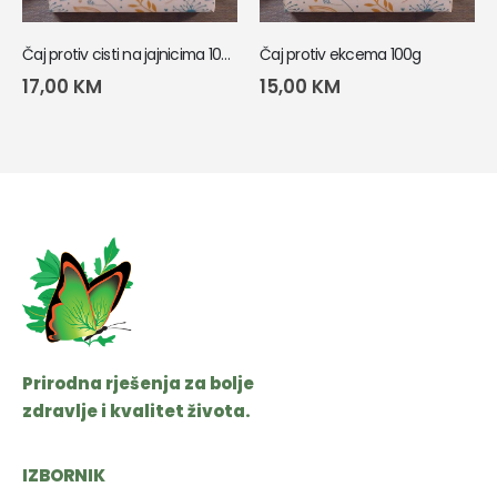
Čaj protiv cisti na jajnicima 100g
Čaj protiv ekcema 100g
17,00
KM
15,00
KM
Prirodna rješenja za bolje
zdravlje i kvalitet života.
IZBORNIK