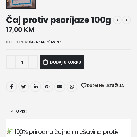
Čaj protiv psorijaze 100g
17,00
KM
KATEGORIJA:
ČAJNE MJEŠAVINE
DODAJ U KORPU
DODAJ NA LISTU ŽELJA
OPIS:
100% prirodna čajna mješavina protiv