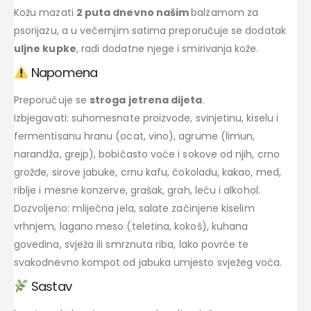
Kožu mazati
2 puta dnevno našim
balzamom za
psorijazu, a u večernjim satima preporučuje se dodatak
uljne kupke
, radi dodatne njege i smirivanja kože.
Napomena
Preporučuje se
stroga jetrena dijeta
.
Izbjegavati: suhomesnate proizvode, svinjetinu, kiselu i
fermentisanu hranu (ocat, vino), agrume (limun,
narandža, grejp), bobičasto voće i sokove od njih, crno
grožđe, sirove jabuke, crnu kafu, čokoladu, kakao, med,
riblje i mesne konzerve, grašak, grah, leću i alkohol.
Dozvoljeno: mliječna jela, salate začinjene kiselim
vrhnjem, lagano meso (teletina, kokoš), kuhana
govedina, svježa ili smrznuta riba, lako povrće te
svakodnevno kompot od jabuka umjesto svježeg voća.
Sastav