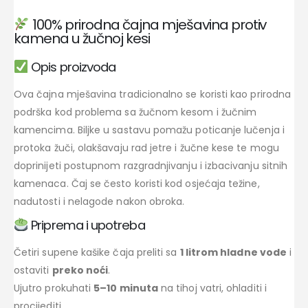
100% prirodna čajna mješavina protiv
kamena u žučnoj kesi
Opis proizvoda
Ova čajna mješavina tradicionalno se koristi kao prirodna
podrška kod problema sa žučnom kesom i žučnim
kamencima. Biljke u sastavu pomažu poticanje lučenja i
protoka žuči, olakšavaju rad jetre i žučne kese te mogu
doprinijeti postupnom razgradnjivanju i izbacivanju sitnih
kamenaca. Čaj se često koristi kod osjećaja težine,
nadutosti i nelagode nakon obroka.
Priprema i upotreba
Četiri supene kašike čaja preliti sa
1 litrom hladne vode
i
ostaviti
preko noći
.
Ujutro prokuhati
5–10 minuta
na tihoj vatri, ohladiti i
procijediti.