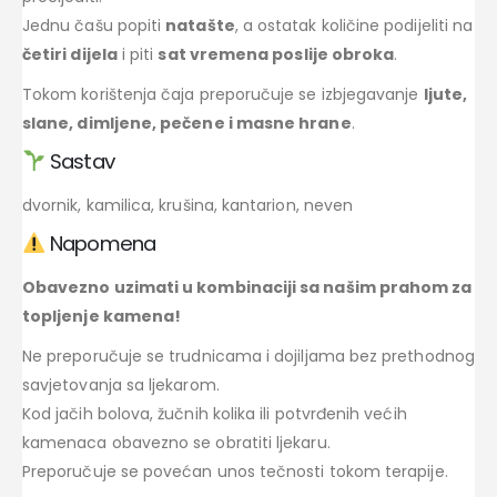
Jednu čašu popiti
natašte
, a ostatak količine podijeliti na
četiri dijela
i piti
sat vremena poslije obroka
.
Tokom korištenja čaja preporučuje se izbjegavanje
ljute,
slane, dimljene, pečene i masne hrane
.
Sastav
dvornik, kamilica, krušina, kantarion, neven
Napomena
Obavezno uzimati u kombinaciji sa našim prahom za
topljenje kamena!
Ne preporučuje se trudnicama i dojiljama bez prethodnog
savjetovanja sa ljekarom.
Kod jačih bolova, žučnih kolika ili potvrđenih većih
kamenaca obavezno se obratiti ljekaru.
Preporučuje se povećan unos tečnosti tokom terapije.