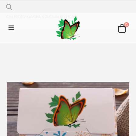
SHOP
ČAJNE MJEŠAVINE
ČAJ PROTIV KAMENA U ŽUČNOJ KESI 100G