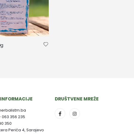
0g
INFORMACIJE
DRUŠTVENE MREŽE
herbalistm.ba
- 063 356 235
790 350
ltera Perića 4, Sarajevo