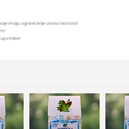
oje imaju ograničenje unosa tečnosti!
om!
e upotrebe!