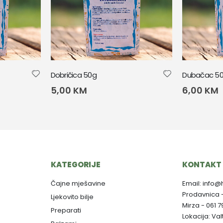
Dobričica 50g
Dubačac 5
5,00
KM
6,00
KM
KATEGORIJE
KONTAKT 
Čajne mješavine
Email: info@
Prodavnica 
Ljekovito bilje
Mirza - 061 
Preparati
Lokacija: Va