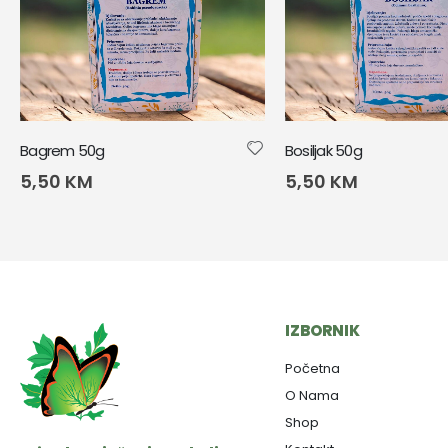
Bagrem 50g
Bosiljak 50g
5,50
KM
5,50
KM
IZBORNIK
Početna
O Nama
Shop