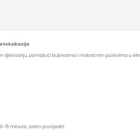
detoksikacija
 djelovanju, pomažući bubrezima i mokraćnim putevima u eliminaci
 10-15 minuta, zatim procijediti.