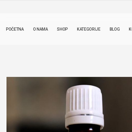
SHOP
TINKTURE
TINKTURA ZEČIJI TRN 50ML
POČETNA
O NAMA
SHOP
KATEGORIJE
BLOG
K