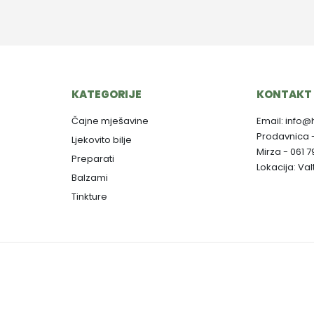
KATEGORIJE
KONTAKT 
Čajne mješavine
Email: info@
Prodavnica 
Ljekovito bilje
Mirza - 061 
Preparati
Lokacija: Va
Balzami
Tinkture
Copyright © 2025. Herbalist M - Dizajn:
Aktuelno Design
-
Izrada web stranica