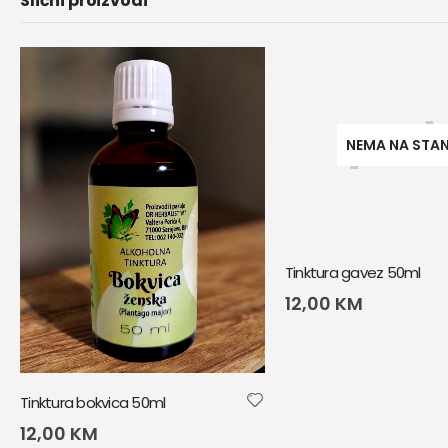
Slični proizvodi
NEMA NA STA
Tinktura gavez 50ml
12,00
KM
Tinktura bokvica 50ml
12,00
KM