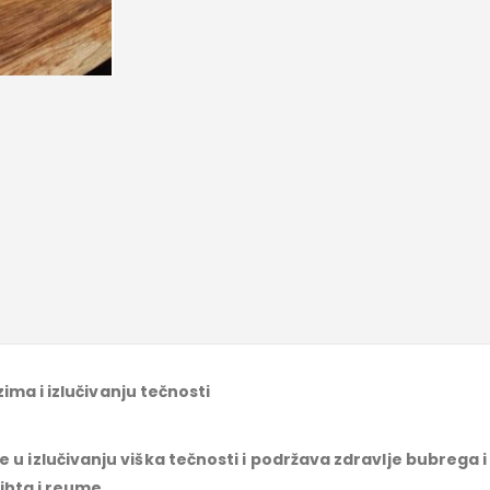
ima i izlučivanju tečnosti
že u izlučivanju viška tečnosti i podržava zdravlje bubreg
ihta i reume
.