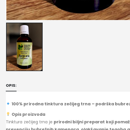
OPIS:
100% prirodna tinktura zečijeg trna – podrška bubrez
Opis proizvoda
Tinktura zečijeg trna je
prirodni biljni preparat koji poma
prevenciju bubrežnih kamenaca, olakšavanje tegoba g