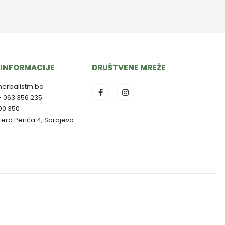
INFORMACIJE
DRUŠTVENE MREŽE
herbalistm.ba
- 063 356 235
790 350
ltera Perića 4, Sarajevo