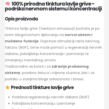
100% prirodna tinktura lavlje grive –
podrška nervnom sistemu i koncentraciji
Opis proizvoda
Tinktura lavlje grive (
Hericium erinaceus
) poznata je po
svom blagotvornom djelovanju na
nervni sistem i
moždane funkcije
. Doprinosi stimulaciji rasta nervnog
faktora (NGF), čime može pomoći u regeneraciji nervnih
vlakana, poboljšanju koncentracije i pamćenja te
smanjenju mentalnog umora.
Tradicionalno se koristi i za
zdravlje probavnog
sistema
, posebno želuca i crijevne sluznice, kao i za
podršku u stanjima blage anksioznosti i stresa.
Prednosti tinkture lavlje grive
Podržava regeneraciju nervnih vlakana (NGF)
Poboljšava koncentraciju i pamćenje