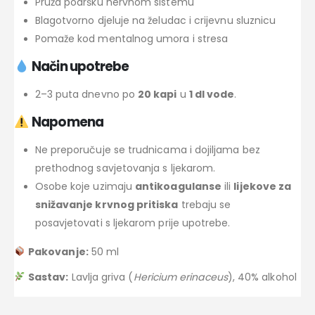
Pruža podršku nervnom sistemu
Blagotvorno djeluje na želudac i crijevnu sluznicu
Pomaže kod mentalnog umora i stresa
Način upotrebe
2–3 puta dnevno po
20 kapi
u
1 dl vode
.
Napomena
Ne preporučuje se trudnicama i dojiljama bez
prethodnog savjetovanja s ljekarom.
Osobe koje uzimaju
antikoagulanse
ili
lijekove za
snižavanje krvnog pritiska
trebaju se
posavjetovati s ljekarom prije upotrebe.
Pakovanje:
50 ml
Sastav:
Lavlja griva (
Hericium erinaceus
), 40% alkohol