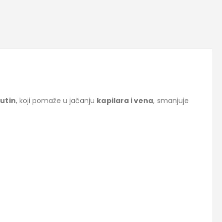
rutin
, koji pomaže u jačanju
kapilara i vena
, smanjuje