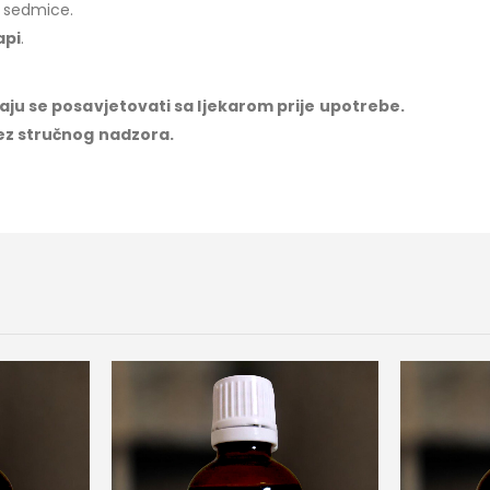
2 sedmice.
api
.
baju se posavjetovati sa ljekarom prije upotrebe.
bez stručnog nadzora.