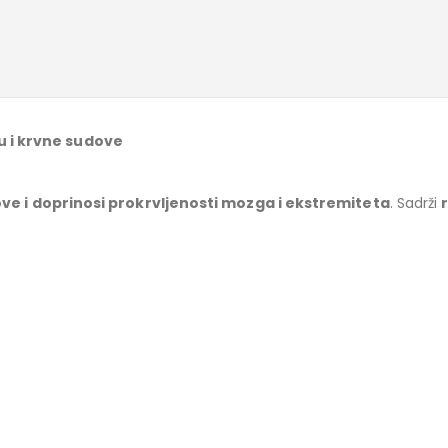
u i krvne sudove
dove i doprinosi prokrvljenosti mozga i ekstremiteta
. Sadrži