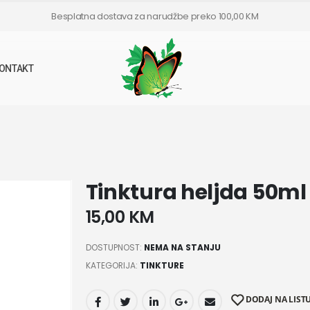
Besplatna dostava za narudžbe preko 100,00 KM
ONTAKT
Tinktura heljda 50ml
15,00
KM
DOSTUPNOST:
NEMA NA STANJU
KATEGORIJA:
TINKTURE
DODAJ NA LISTU