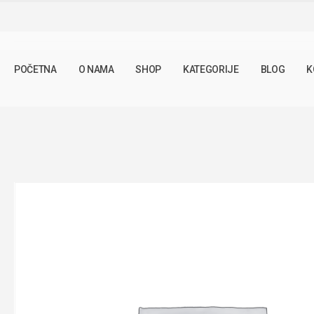
SHOP
TINKTURE
TINKTURA HELJDA 50ML
POČETNA
O NAMA
SHOP
KATEGORIJE
BLOG
K