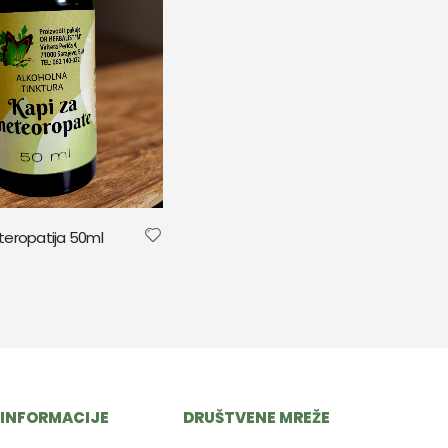
teropatija 50ml
INFORMACIJE
DRUŠTVENE MREŽE