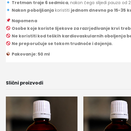
Tretman traje 6 sedmica
, nakon čega slijedi pauza od 
Nakon poboljšanja
koristiti
jednom dnevno po 15-35 k
Napomena
Osobe koje koriste lijekove za razrjeđivanje krvi tre
Ne koristiti kod teških kardiovaskularnih oboljenja 
Ne preporučuje se tokom trudnoće i dojenja.
Pakovanje: 50 ml
Slični proizvodi