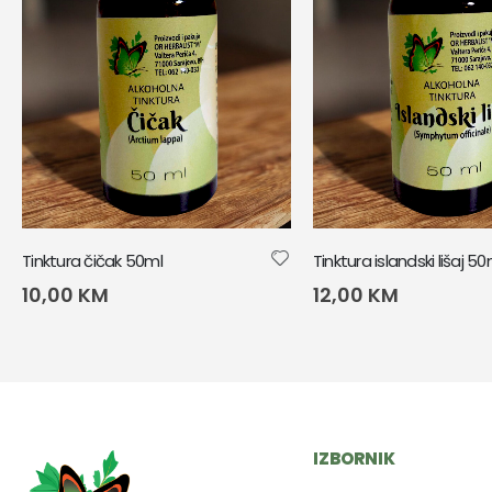
Tinktura čičak 50ml
Tinktura islandski lišaj 50
10,00
KM
12,00
KM
IZBORNIK