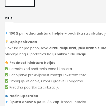
OPIS:
100% prirodna tinktura heljde – podrška za cirkulacij
Opis proizvoda
Tinktura heljde poboljšava
cirkulaciju krvi, jača krvne su
oticanje nogu i podržava
bolju mikrocirkulaciju
.
Prednosti tinkture heljde
Pomaže kod proširenih vena i kapilara
Poboljšava prokrvljenost mozga i ekstremiteta
Smanjuje oticanje, umor i grčeve u nogama
Prirodna podrška za cirkulaciju
Način upotrebe
3 puta dnevno po 15-35 kapi
između obroka.