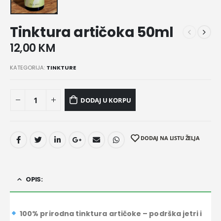
Tinktura artičoka 50ml
12,00
KM
KATEGORIJA:
TINKTURE
DODAJ U KORPU
DODAJ NA LISTU ŽELJA
OPIS:
100% prirodna tinktura artičoke – podrška jetri i