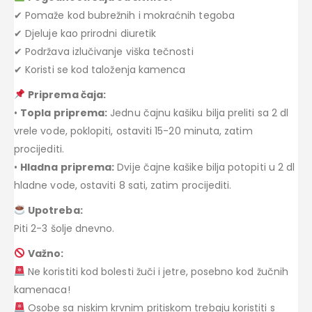
✔ Pomaže kod bubrežnih i mokraćnih tegoba
✔ Djeluje kao prirodni diuretik
✔ Podržava izlučivanje viška tečnosti
✔ Koristi se kod taloženja kamenca
Priprema čaja:
•
Topla priprema:
Jednu čajnu kašiku bilja preliti sa 2 dl
vrele vode, poklopiti, ostaviti 15-20 minuta, zatim
procijediti.
•
Hladna priprema:
Dvije čajne kašike bilja potopiti u 2 dl
hladne vode, ostaviti 8 sati, zatim procijediti.
Upotreba:
Piti 2-3 šolje dnevno.
Važno:
Ne koristiti kod bolesti žuči i jetre, posebno kod žučnih
kamenaca!
Osobe sa niskim krvnim pritiskom trebaju koristiti s