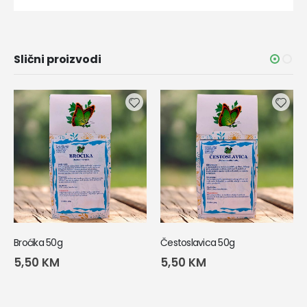
Slični proizvodi
Broćika 50g
Čestoslavica 50g
5,50
KM
5,50
KM