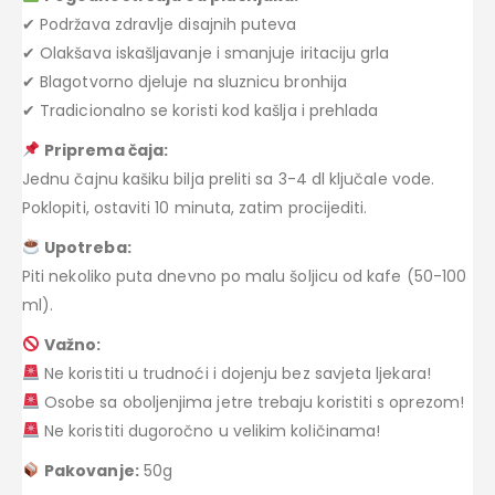
✔ Podržava zdravlje disajnih puteva
✔ Olakšava iskašljavanje i smanjuje iritaciju grla
✔ Blagotvorno djeluje na sluznicu bronhija
✔ Tradicionalno se koristi kod kašlja i prehlada
Priprema čaja:
Jednu čajnu kašiku bilja preliti sa 3-4 dl ključale vode.
Poklopiti, ostaviti 10 minuta, zatim procijediti.
Upotreba:
Piti nekoliko puta dnevno po malu šoljicu od kafe (50-100
ml).
Važno:
Ne koristiti u trudnoći i dojenju bez savjeta ljekara!
Osobe sa oboljenjima jetre trebaju koristiti s oprezom!
Ne koristiti dugoročno u velikim količinama!
Pakovanje:
50g