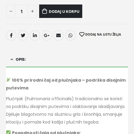
DODAJ U KORPU
DODAJ NA LISTU ŽELJA
OPIS:
100% prirodni čaj od plućnjaka – podrška disajnim
putevima
Plućnjak (Pulmonaria officinalis) tradicionalno se koristi
za podršku disajnim putevima i olakšavanje iskašljavanja.
Djeluje blagotvorno na sluznicu grla i bronhija, smanjuje
iritaciju i pomaže kod kašlja i plućnih tegoba.
Pogodnosti čaja od plućnjaka: