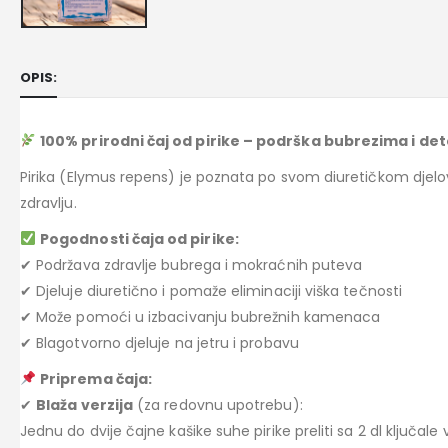
OPIS:
100% prirodni čaj od pirike – podrška bubrezima i det
Pirika (Elymus repens) je poznata po svom diuretičkom djel
zdravlju.
Pogodnosti čaja od pirike:
✔ Podržava zdravlje bubrega i mokraćnih puteva
✔ Djeluje diuretično i pomaže eliminaciji viška tečnosti
✔ Može pomoći u izbacivanju bubrežnih kamenaca
✔ Blagotvorno djeluje na jetru i probavu
Priprema čaja:
✔
Blaža verzija
(za redovnu upotrebu):
Jednu do dvije čajne kašike suhe pirike preliti sa 2 dl ključale v