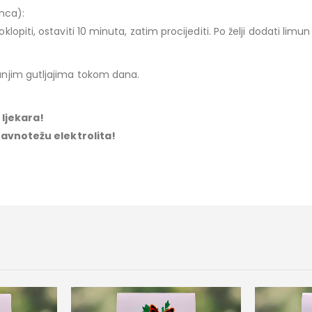
nca):
lopiti, ostaviti 10 minuta, zatim procijediti. Po želji dodati limun 
 manjim gutljajima tokom dana.
 ljekara!
ravnotežu elektrolita!