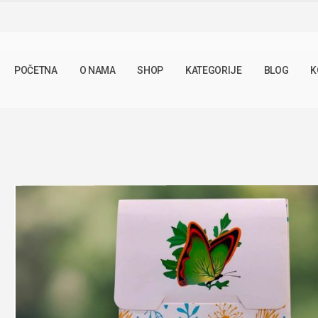
SHOP
LJEKOVITO BILJE
PIRIKA 50G
POČETNA
O NAMA
SHOP
KATEGORIJE
BLOG
K