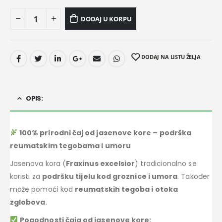
DODAJ U KORPU
DODAJ NA LISTU ŽELJA
OPIS:
100% prirodni čaj od jasenove kore – podrška
reumatskim tegobama i umoru
Jasenova kora (
Fraxinus excelsior
) tradicionalno se
koristi za
podršku tijelu kod groznice i umora
. Također
može pomoći kod
reumatskih tegoba i otoka
zglobova
.
Pogodnosti čaja od jasenove kore: