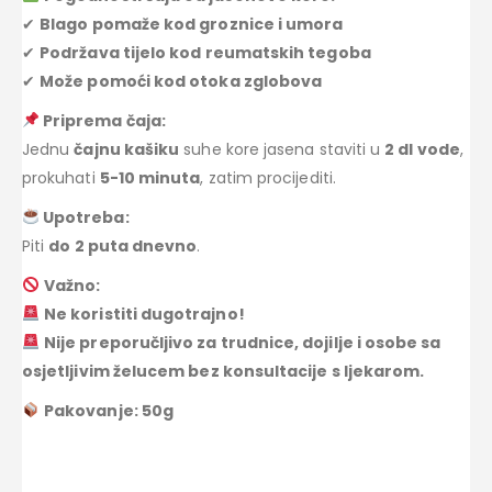
✔
Blago pomaže kod groznice i umora
✔
Podržava tijelo kod reumatskih tegoba
✔
Može pomoći kod otoka zglobova
Priprema čaja:
Jednu
čajnu kašiku
suhe kore jasena staviti u
2 dl vode
,
prokuhati
5-10 minuta
, zatim procijediti.
Upotreba:
Piti
do 2 puta dnevno
.
Važno:
Ne koristiti dugotrajno!
Nije preporučljivo za trudnice, dojilje i osobe sa
osjetljivim želucem bez konsultacije s ljekarom.
Pakovanje: 50g