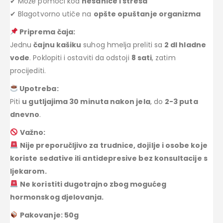
✔ Može pomoći kod
nesanice i stresa
✔ Blagotvorno utiče na
opšte opuštanje organizma
Priprema čaja:
Jednu
čajnu kašiku
suhog hmelja preliti sa
2 dl hladne
vode
. Poklopiti i ostaviti da odstoji
8 sati
, zatim
procijediti.
Upotreba:
Piti
u gutljajima 30 minuta nakon jela
, do
2-3 puta
dnevno
.
Važno:
Nije preporučljivo za trudnice, dojilje i osobe koje
koriste sedative ili antidepresive bez konsultacije s
ljekarom.
Ne koristiti dugotrajno zbog mogućeg
hormonskog djelovanja.
Pakovanje: 50g