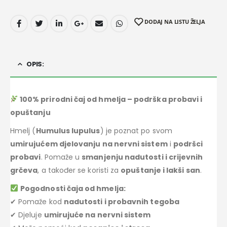
DODAJ NA LISTU ŽELJA
OPIS:
100% prirodni čaj od hmelja – podrška probavi i
opuštanju
Hmelj (
Humulus lupulus
) je poznat po svom
umirujućem djelovanju na nervni sistem
i
podršci
probavi
. Pomaže u
smanjenju nadutosti i crijevnih
grčeva
, a također se koristi za
opuštanje i lakši san
.
Pogodnosti čaja od hmelja:
✔ Pomaže kod
nadutosti i probavnih tegoba
✔ Djeluje
umirujuće na nervni sistem