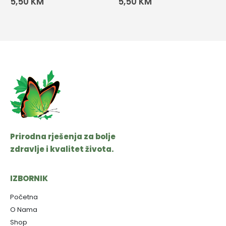
5,50
KM
5,50
KM
Prirodna rješenja za bolje
zdravlje i kvalitet života.
IZBORNIK
Početna
O Nama
Shop