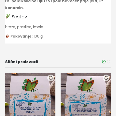
Piti
pola količine ujutro i pola navečer prije jela
, uz
kanemin
.
Sastav
breza, preslica, imela
Pakovanje:
100 g
Slični proizvodi