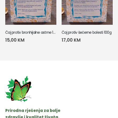
Čaj protiv bronhijalne astme 100g
Čaj protiv šećerne bolesti 100g
15,00
KM
17,00
KM
Prirodna rješenja za bolje
zdravlje i kvalitet života.