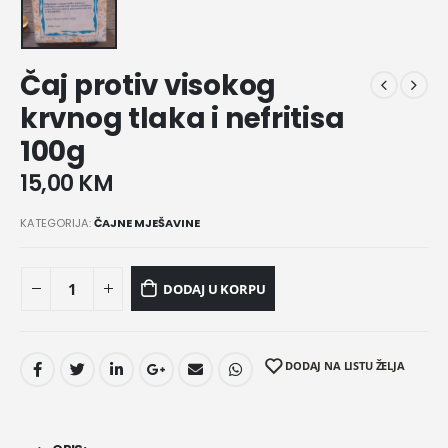
Čaj protiv visokog
krvnog tlaka i nefritisa
100g
15,00
KM
KATEGORIJA:
ČAJNE MJEŠAVINE
DODAJ U KORPU
DODAJ NA LISTU ŽELJA