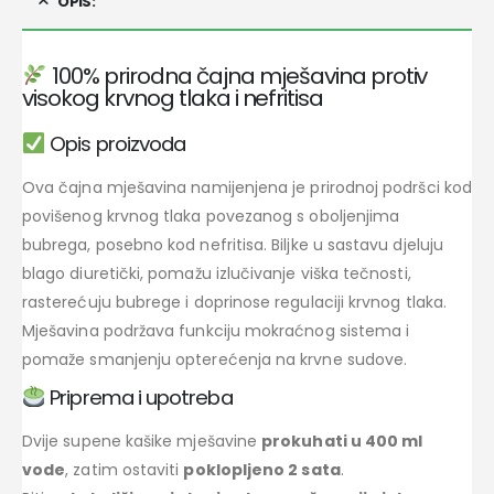
OPIS:
100% prirodna čajna mješavina protiv
visokog krvnog tlaka i nefritisa
Opis proizvoda
Ova čajna mješavina namijenjena je prirodnoj podršci kod
povišenog krvnog tlaka povezanog s oboljenjima
bubrega, posebno kod nefritisa. Biljke u sastavu djeluju
blago diuretički, pomažu izlučivanje viška tečnosti,
rasterećuju bubrege i doprinose regulaciji krvnog tlaka.
Mješavina podržava funkciju mokraćnog sistema i
pomaže smanjenju opterećenja na krvne sudove.
Priprema i upotreba
Dvije supene kašike mješavine
prokuhati u 400 ml
vode
, zatim ostaviti
poklopljeno 2 sata
.