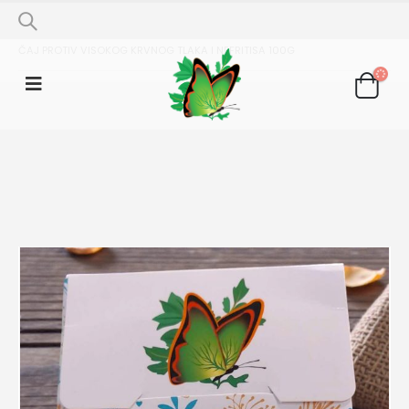
SHOP
ČAJNE MJEŠAVINE
ČAJ PROTIV VISOKOG KRVNOG TLAKA I NEFRITISA 100G