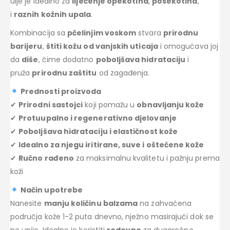
ulje je idealno za
liječenje opekotina
,
posekotina
,
i
raznih kožnih upala
.
Kombinacija sa
pčelinjim voskom
stvara
prirodnu
barijeru
,
štiti kožu od vanjskih uticaja
i omogućava joj
da
diše
, čime dodatno
poboljšava hidrataciju
i
pruža
prirodnu zaštitu
od zagađenja.
Prednosti proizvoda
✔
Prirodni sastojci
koji pomažu u
obnavljanju kože
✔
Protuupalno i regenerativno djelovanje
✔
Poboljšava hidrataciju i elastičnost kože
✔
Idealno za njegu iritirane, suve i oštećene kože
✔
Ručno rađeno
za maksimalnu kvalitetu i pažnju prema
koži
Način upotrebe
Nanesite
manju količinu balzama
na zahvaćena
područja kože 1-2 puta dnevno, nježno masirajući dok se
ne upije. Idealno je koristiti
redovno
za dugoročne