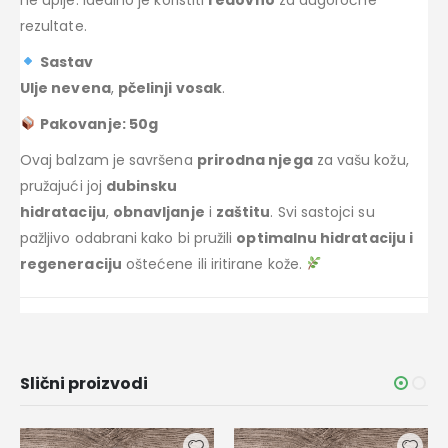
rezultate.
Sastav
Ulje nevena
,
pčelinji vosak
.
Pakovanje: 50g
Ovaj balzam je savršena
prirodna njega
za vašu kožu,
pružajući joj
dubinsku
hidrataciju
,
obnavljanje
i
zaštitu
. Svi sastojci su
pažljivo odabrani kako bi pružili
optimalnu hidrataciju i
regeneraciju
oštećene ili iritirane kože.
Slični proizvodi