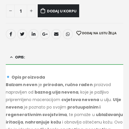
DODAJ U KORPU
DODAJ NA LISTU ŽELJA
OPIS:
Opis proizvoda
B
alzam neven
je
prirodan, ručno rađen
proizvod
napravljen od
baznog ulja nevena
, koje je pažljivo
pripremljeno maceracijom
cvjetova nevena
u ulju.
Ulje
nevena
je poznato po svojim
protuupalnim i
regenerativnim svojstvima
, te pomaže u
ublažavanju
iritacija
,
nahranjuje kožu
i obnavlja oštećenu kožu. Ovo